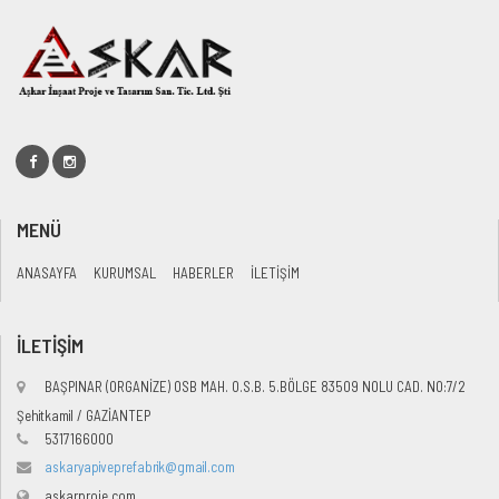
MENÜ
ANASAYFA
KURUMSAL
HABERLER
İLETİŞİM
İLETİŞİM
BAŞPINAR (ORGANİZE) OSB MAH. O.S.B. 5.BÖLGE 83509 NOLU CAD. NO:7/2
Şehitkamil / GAZİANTEP
5317166000
askaryapiveprefabrik@gmail.com
askarproje.com