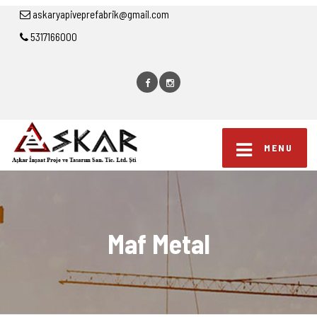
askaryapiveprefabrik@gmail.com
5317166000
MENU
Maf Metal