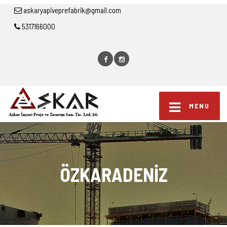
askaryapiveprefabrik@gmail.com
5317166000
MENU
ÖZKARADENİZ