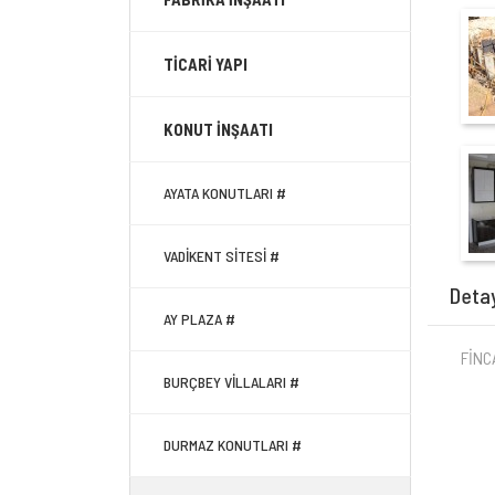
TİCARİ YAPI
KONUT İNŞAATI
AYATA KONUTLARI #
VADİKENT SİTESİ #
Deta
AY PLAZA #
FİNC
BURÇBEY VİLLALARI #
DURMAZ KONUTLARI #