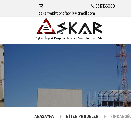
5317166000
askaryapiveprefabrik@gmail.com
ANASAYFA
BİTEN PROJELER
FİNCANOĞ