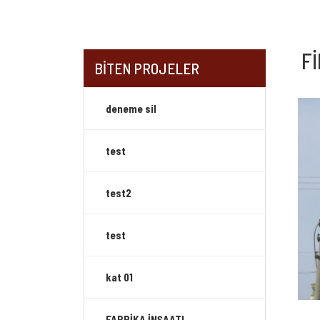
F
BİTEN PROJELER
deneme sil
test
test2
test
kat 01
FABRİKA İNŞAATI